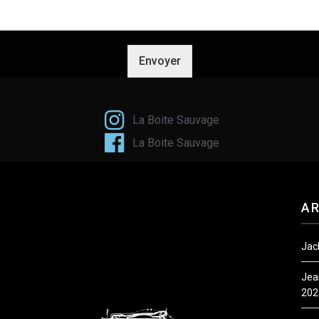
Envoyer
La Boite Sauvage
La Boite Sauvage
AR
Jack
Jea
202