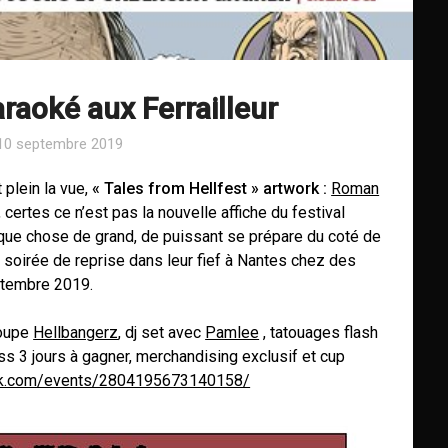
araoké aux Ferrailleur
10 septembre 2019
t plein la vue,
« Tales from Hellfest » artwork :
Roman
 certes ce n’est pas la nouvelle affiche du festival
que chose de grand, de puissant se prépare du coté de
e soirée de rep
rise dans leur fief à Nantes chez des
tembre 2019.
roupe
Hellbangerz
, dj set avec
Pamlee
, tatouages flash
ss 3 jours à gagner, merchandising exclusif et cup
ok.com/events/2804195673140158/