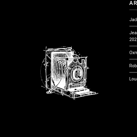
AR
Jack
Jea
202
Oxm
Robe
Lou