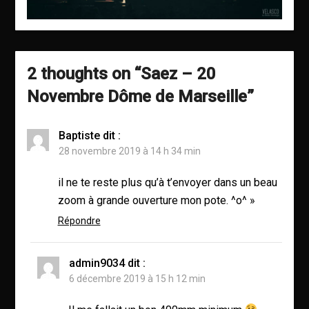
2 thoughts on “
Saez – 20
Novembre Dôme de Marseille
”
Baptiste
dit :
28 novembre 2019 à 14 h 34 min
il ne te reste plus qu’à t’envoyer dans un beau
zoom à grande ouverture mon pote. ^o^ »
Répondre
admin9034
dit :
6 décembre 2019 à 15 h 12 min